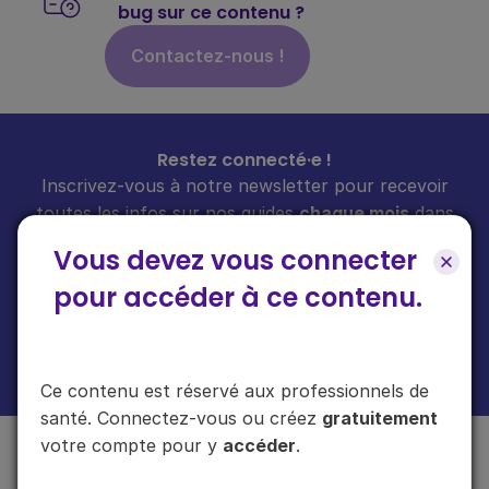
bug sur ce contenu ?
Contactez-nous !
Restez connecté·e !
Inscrivez-vous à notre newsletter pour recevoir
toutes les infos sur nos guides
chaque mois
dans
votre boîte mail.
Vous devez vous connecter
pour accéder à ce contenu.
En cliquant sur "s'inscrire", vous acceptez de recevoir notre newsletter.
Plus d'informations sur l'usage de vos données
ici
.
Ce contenu est réservé aux professionnels de
santé. Connectez-vous ou créez
gratuitement
votre compte pour y
accéder
.