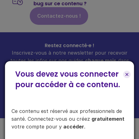
bug sur ce contenu ?
Contactez-nous !
Restez connecté·e !
Inscrivez-vous à notre newsletter pour recevoir
toutes les infos sur nos guides
chaque mois
dans
votre boîte mail.
Vous devez vous connecter
pour accéder à ce contenu.
En cliquant sur "s'inscrire", vous acceptez de recevoir notre newsletter.
Plus d'informations sur l'usage de vos données
ici
.
Ce contenu est réservé aux professionnels de
santé. Connectez-vous ou créez
gratuitement
votre compte pour y
accéder
.