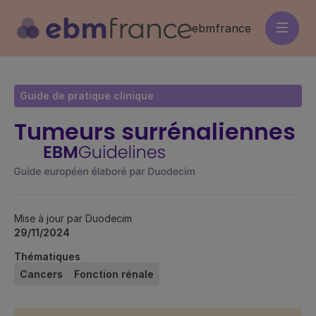
Aller
au
ebmfrance
contenu
principal
Guide de pratique clinique
Tumeurs surrénaliennes
Mise à jour par Duodecim
29/11/2024
Thématiques
Cancers
Fonction rénale