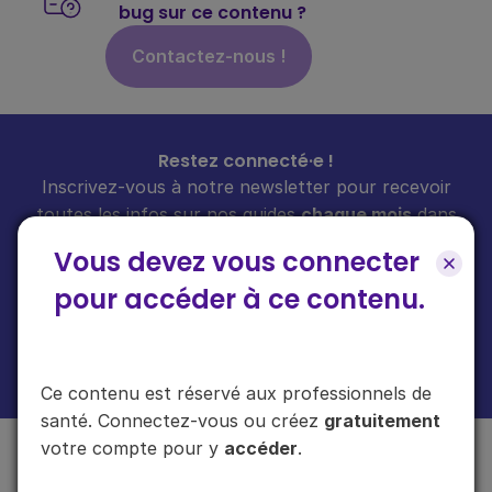
bug sur ce contenu ?
Contactez-nous !
Restez connecté·e !
Inscrivez-vous à notre newsletter pour recevoir
toutes les infos sur nos guides
chaque mois
dans
votre boîte mail.
Vous devez vous connecter
pour accéder à ce contenu.
En cliquant sur "s'inscrire", vous acceptez de recevoir notre newsletter.
Plus d'informations sur l'usage de vos données
ici
.
Ce contenu est réservé aux professionnels de
santé. Connectez-vous ou créez
gratuitement
votre compte pour y
accéder
.