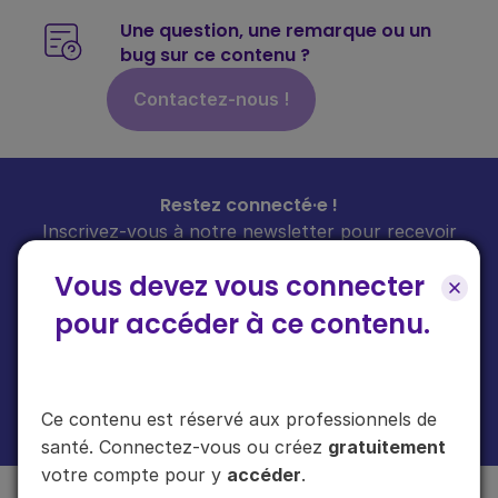
Une question, une remarque ou un
bug sur ce contenu ?
Contactez-nous !
Restez connecté·e !
Inscrivez-vous à notre newsletter pour recevoir
toutes les infos sur nos guides
chaque mois
dans
Vous devez vous connecter
votre boîte mail.
pour accéder à ce contenu.
En cliquant sur "s'inscrire", vous acceptez de recevoir notre newsletter.
Ce contenu est réservé aux professionnels de
Plus d'informations sur l'usage de vos données
ici
.
santé. Connectez-vous ou créez
gratuitement
votre compte pour y
accéder
.