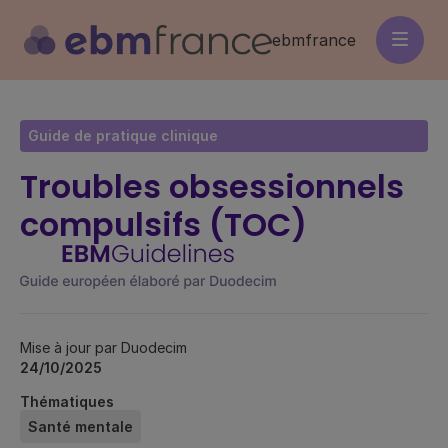
Aller
au
ebmfrance
contenu
principal
Guide de pratique clinique
Troubles obsessionnels
compulsifs (TOC)
Mise à jour par Duodecim
24/10/2025
Thématiques
Santé mentale