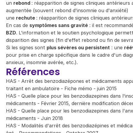
un
rebond
: réapparition de signes cliniques antérieurs 
augmentée (souvent rebond d'insomnie ou d'anxiété)
une
rechute
: réapparition de signes cliniques antérieu
En cas de
symptômes sans gravité
: il est recommand
BZD
. L'information et le soutien psychologique permet
disparition des signes (fin d'effet rebond ou fin de sevr
Si les signes sont
plus sévères ou persistent
: une
réé
pour prise en charge spécifique dans le cadre d'un diag
anxieux, insomnie avérée, etc.).
Références
HAS - Arrêt des benzodiazépones et médicaments app
traitant en ambulatoire - Fiche mémo - juin 2015
HAS - Quelle place pour les benzodiazepines dans l'in
médicaments - Février 2015, dernière modification déc
HAS - Quelle place pour les benzodiazepines dans l'anx
médicaments - Juin 2018
HAS - Modalités d'arrêt des benzodiazépines et médic