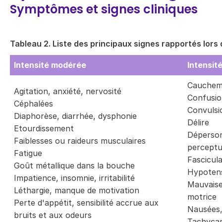
Symptômes et signes cliniques
Tableau 2. Liste des principaux signes rapportés lors 
Intensité modérée
Intensit
Cauchem
Agitation, anxiété, nervosité
Confusi
Céphalées
Convulsi
Diaphorèse, diarrhée, dysphonie
Délire
Etourdissement
Dépersonn
Faiblesses ou raideurs musculaires
perceptu
Fatigue
Fascicul
Goût métallique dans la bouche
Hypotens
Impatience, insomnie, irritabilité
Mauvaise
Léthargie, manque de motivation
motrice
Perte d'appétit, sensibilité accrue aux
Nausées
bruits et aux odeurs
Tachycar