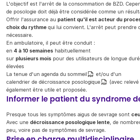
L'objectif est l'arrêt de la consommation de BZD. Cepe
de posologie doit déjà être considérée comme un résult
Offrir l'assurance au
patient qu'il est acteur du proces
choix du rythme
qui lui convient. L'arrêt peut prendre 
nécessaire.
En ambulatoire, il peut être conduit :
en
4 à 10 semaines
habituellement
sur
plusieurs mois
pour des utilisateurs de longue dur
élevées
La tenue d'un
agenda du sommeil
et/ou d'un
calendrier de décroissance posologique
(avec relevé
également être utile et proposée.
Informer le patient du syndrome d
Presque tous les symptômes aigus de sevrage sont
ceu
Avec une
décroissance posologique lente
, de nombre
peu, voire pas de symptômes de sevrage.
Prise en charge multidisciplinaire