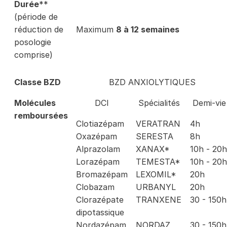
Durée
**
(période de
réduction de
Maximum
8 à 12 semaines
posologie
comprise)
​Classe BZD
BZD ANXIOLYTIQUES
Molécules
DCI
​Spécialités
​Demi-vie
remboursées
Clotiazépam
​VERATRAN
​4h
Oxazépam
SERESTA
8h
Alprazolam
XANAX*
10h - 20h
Lorazépam
TEMESTA*
10h - 20h
Bromazépam
LEXOMIL*
20h
Clobazam
URBANYL
20h
Clorazépate
TRANXENE
30 - 150h
dipotassique
Nordazépam
NORDAZ
30 - 150h