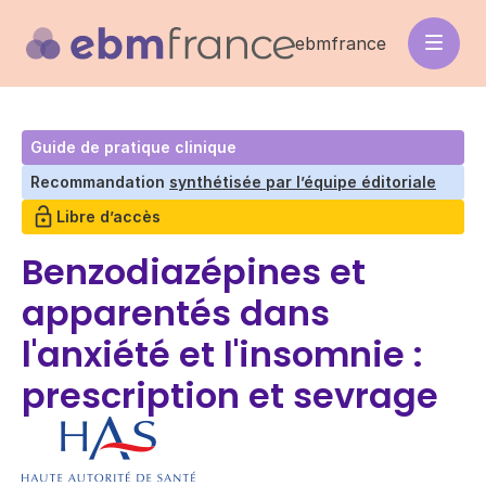
Aller
au
ebmfrance
contenu
principal
Guide de pratique clinique
Recommandation
synthétisée par l’équipe éditoriale
Libre d’accès
Benzodiazépines et
apparentés dans
l'anxiété et l'insomnie :
prescription et sevrage