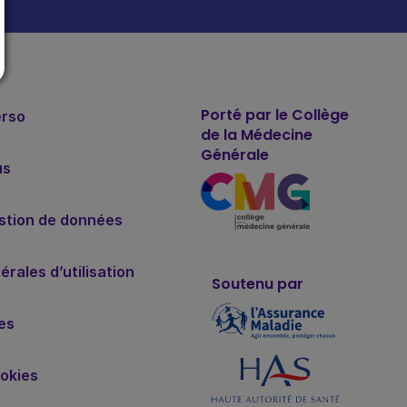
Porté par le Collège
erso
de la Médecine
Générale
us
estion de données
rales d’utilisation
Soutenu par
es
okies