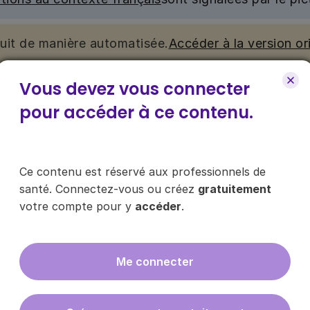
duit de manière automatisée.
Accéder à la version ori
Vous devez vous connecter
nu. Ce contenu est réservé aux médecins généralistes e
e pour y accéder, via le bouton « Se connecter/s’inscrire
pour accéder à ce contenu.
ce contenu ?
Ce contenu est réservé aux professionnels de
santé. Connectez-vous ou créez
gratuitement
votre compte pour y
accéder
.
es les infos sur nos guides
Me connecter
En cliquant sur "s'inscrire", vous acce
données
ici
.