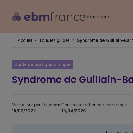
Aller
au
ebmfrance
contenu
principal
Fil
Accueil
Tous les guides
Syndrome de Guillain-Barré
d'Ariane
Guide de pratique clinique
Syndrome de Guillain-Bar
Mise à jour par Duodecim
Contextualisation par ebmfrance
15/02/2022
15/04/2026
Les
adapta