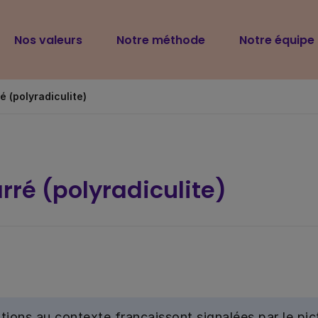
Navigation
Nos valeurs
Notre méthode
Notre équipe
principale
 (polyradiculite)
ré (polyradiculite)
tions au contexte français
sont signalées par le p