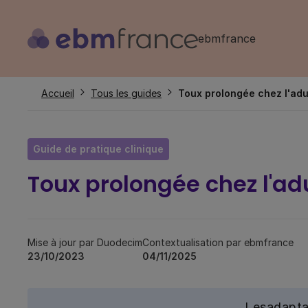
Aller
au
ebmfrance
contenu
principal
Fil
Accueil
Tous les guides
Toux prolongée chez l'adu
d'Ariane
Guide de pratique clinique
Toux prolongée chez l'ad
Mise à jour par Duodecim
Contextualisation par ebmfrance
23/10/2023
04/11/2025
Les
adapta