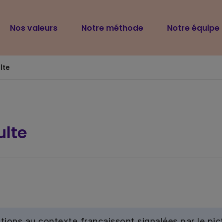
Navigation
Nos valeurs
Notre méthode
Notre équipe
principale
lte
ulte
tions au contexte français
sont signalées par le p