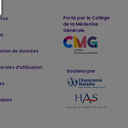
Porté par le Collège
erso
de la Médecine
Générale
us
estion de données
rales d’utilisation
Soutenu par
es
okies