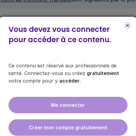
nu. Ce contenu est réservé aux médecins généralistes e
e pour y accéder, via le bouton « Se connecter/s’inscrire
Vous devez vous connecter
pour accéder à ce contenu.
ce contenu ?
Ce contenu est réservé aux professionnels de
santé. Connectez-vous ou créez
gratuitement
votre compte pour y
accéder
.
es les infos sur nos guides
Me connecter
En cliquant sur "s'inscrire", vous acce
données
ici
.
Créer mon compte gratuitement