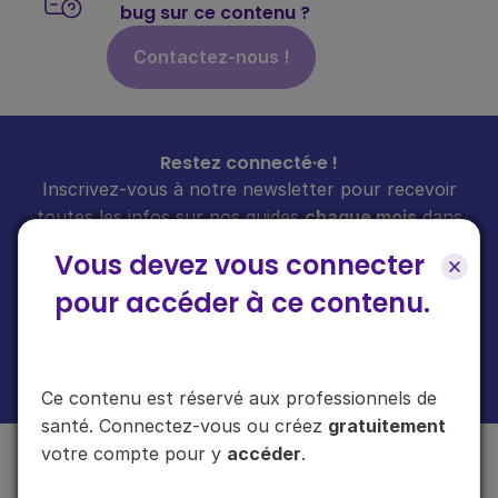
bug sur ce contenu ?
Contactez-nous !
Restez connecté·e !
Inscrivez-vous à notre newsletter pour recevoir
toutes les infos sur nos guides
chaque mois
dans
votre boîte mail.
Vous devez vous connecter
pour accéder à ce contenu.
En cliquant sur "s'inscrire", vous acceptez de recevoir notre newsletter.
Plus d'informations sur l'usage de vos données
ici
.
Ce contenu est réservé aux professionnels de
santé. Connectez-vous ou créez
gratuitement
votre compte pour y
accéder
.