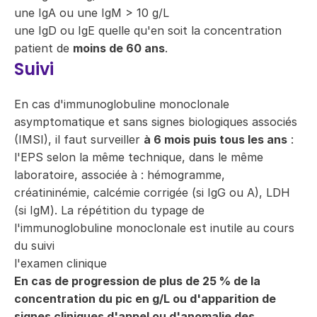
une IgA ou une IgM > 10 g/L
une IgD ou IgE quelle qu'en soit la concentration
patient de
moins de 60 ans
.
Suivi
En cas d'immunoglobuline monoclonale
asymptomatique et sans signes biologiques associés
(IMSI), il faut surveiller
à 6 mois puis tous les ans
:
l'EPS selon la même technique, dans le même
laboratoire, associée à : hémogramme,
créatininémie, calcémie corrigée (si IgG ou A), LDH
(si IgM). La répétition du typage de
l'immunoglobuline monoclonale est inutile au cours
du suivi
l'examen clinique
En cas de progression de plus de 25 % de la
concentration du pic en g/L ou d'apparition de
signes cliniques d'appel ou d'anomalie des