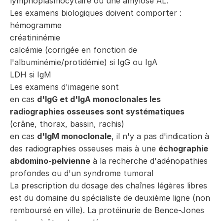
lymphoplasmocytaire ou une amylose AL.
Les examens biologiques doivent comporter :
hémogramme
créatininémie
calcémie (corrigée en fonction de
l'albuminémie/protidémie) si IgG ou IgA
LDH si IgM
Les examens d'imagerie sont
en cas
d'IgG et d'IgA monoclonales les
radiographies osseuses sont systématiques
(crâne, thorax, bassin, rachis)
en cas
d'IgM monoclonale
, il n'y a pas d'indication à
des radiographies osseuses mais à une
échographie
abdomino-pelvienne
à la recherche d'adénopathies
profondes ou d'un syndrome tumoral
La prescription du dosage des chaînes légères libres
est du domaine du spécialiste de deuxième ligne (non
remboursé en ville). La protéinurie de Bence-Jones