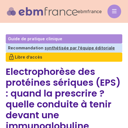
Aller
au
ebmfrance
contenu
principal
Guide de pratique clinique
Recommandation
synthétisée par l’équipe éditoriale
Libre d’accès
Electrophorèse des
protéines sériques (EPS)
: quand la prescrire ?
quelle conduite à tenir
devant une
immunoglobuline