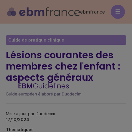
Aller
au
ebmfrance
contenu
principal
Guide de pratique clinique
Lésions courantes des
membres chez l'enfant :
aspects généraux
Mise à jour par Duodecim
17/10/2024
Thématiques