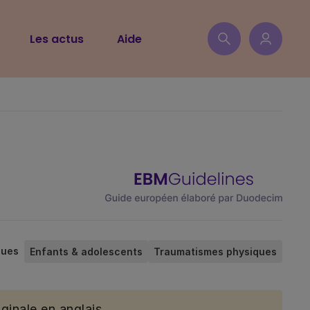
Les actus
Aide
ques
Enfants & adolescents
Traumatismes physiques
ginale en anglais.