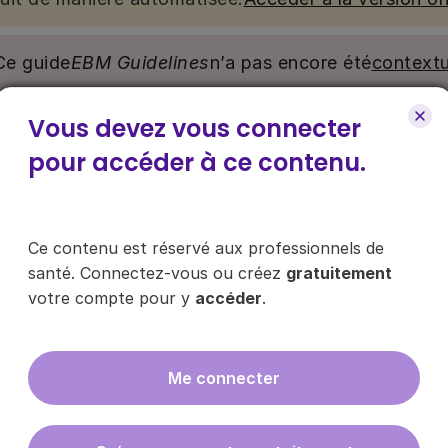
Ce guide
EBM Guidelines
n’a pas encore été
contextu
Vous devez vous connecter
nu. Ce contenu est réservé aux médecins généralistes e
e pour y accéder, via le bouton « Se connecter/s’inscrire
pour accéder à ce contenu.
ce contenu ?
Ce contenu est réservé aux professionnels de
santé. Connectez-vous ou créez
gratuitement
votre compte pour y
accéder
.
es les infos sur nos guides
Me connecter
En cliquant sur "s'inscrire", vous acce
données
ici
.