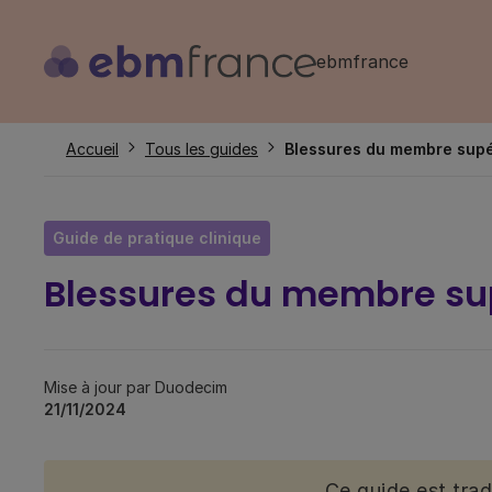
Aller
au
ebmfrance
contenu
principal
Fil
Accueil
Tous les guides
Blessures du membre supé
d'Ariane
Guide de pratique clinique
Blessures du membre sup
Mise à jour par Duodecim
21/11/2024
Ce guide est tra