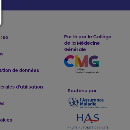
Porté par le Collège
erso
de la Médecine
Générale
us
estion de données
rales d’utilisation
Soutenu par
es
okies