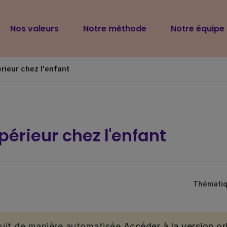
Navigation
Nos valeurs
Notre méthode
Notre équipe
principale
rieur chez l'enfant
érieur chez l'enfant
Thémati
duit de manière automatisée.
Accéder à la version ori