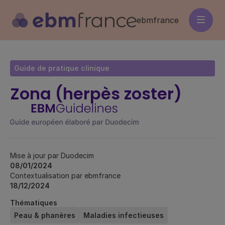
Aller
au
ebmfrance
contenu
principal
Guide de pratique clinique
Zona (herpès zoster)
Mise à jour par Duodecim
08/01/2024
Contextualisation par ebmfrance
18/12/2024
Thématiques
Peau & phanères
Maladies infectieuses