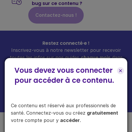
bug sur ce contenu ?
Contactez-nous !
Restez connecté·e !
Inscrivez-vous à notre newsletter pour recevoir
toutes les infos sur nos guides
chaque mois
dans
votre boîte mail.
Vous devez vous connecter
pour accéder à ce contenu.
En cliquant sur "s'inscrire", vous acceptez de recevoir notre newsletter.
Plus d'informations sur l'usage de vos données
ici
.
Ce contenu est réservé aux professionnels de
santé. Connectez-vous ou créez
gratuitement
votre compte pour y
accéder
.