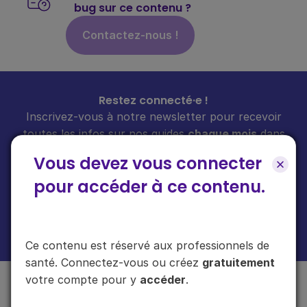
bug sur ce contenu ?
Contactez-nous !
Restez connecté·e !
Inscrivez-vous à notre newsletter pour recevoir
toutes les infos sur nos guides
chaque mois
dans
votre boîte mail.
Vous devez vous connecter
pour accéder à ce contenu.
En cliquant sur "s'inscrire", vous acceptez de recevoir notre newsletter.
Plus d'informations sur l'usage de vos données
ici
.
Ce contenu est réservé aux professionnels de
santé. Connectez-vous ou créez
gratuitement
votre compte pour y
accéder
.