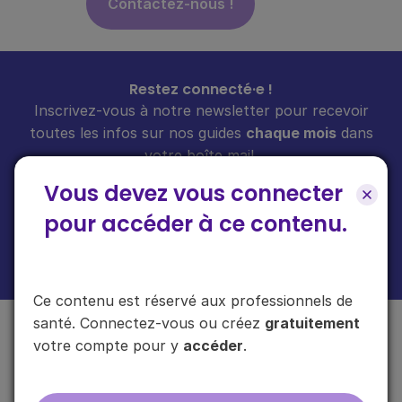
Contactez-nous !
Restez connecté·e !
Inscrivez-vous à notre newsletter pour recevoir
toutes les infos sur nos guides
chaque mois
dans
votre boîte mail.
Vous devez vous connecter
pour accéder à ce contenu.
En cliquant sur "s'inscrire", vous acceptez de recevoir notre newsletter.
Plus d'informations sur l'usage de vos données
ici
.
Ce contenu est réservé aux professionnels de
santé. Connectez-vous ou créez
gratuitement
votre compte pour y
accéder
.