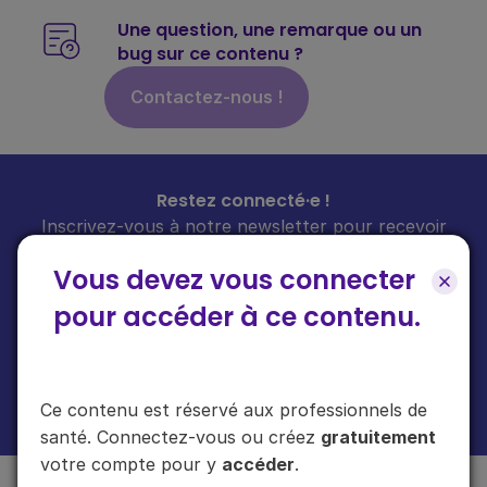
Une question, une remarque ou un
bug sur ce contenu ?
Contactez-nous !
Restez connecté·e !
Inscrivez-vous à notre newsletter pour recevoir
toutes les infos sur nos guides
chaque mois
dans
Vous devez vous connecter
votre boîte mail.
pour accéder à ce contenu.
En cliquant sur "s'inscrire", vous acceptez de recevoir notre newsletter.
Ce contenu est réservé aux professionnels de
Plus d'informations sur l'usage de vos données
ici
.
santé. Connectez-vous ou créez
gratuitement
votre compte pour y
accéder
.