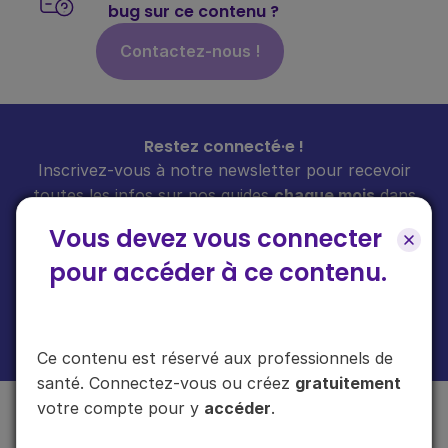
bug sur ce contenu ?
Contactez-nous !
Restez connecté·e !
Inscrivez-vous à notre newsletter pour recevoir
toutes les infos sur nos guides
chaque mois
dans
votre boîte mail.
Vous devez vous connecter
pour accéder à ce contenu.
En cliquant sur "s'inscrire", vous acceptez de recevoir notre newsletter.
Plus d'informations sur l'usage de vos données
ici
.
Ce contenu est réservé aux professionnels de
santé. Connectez-vous ou créez
gratuitement
votre compte pour y
accéder
.