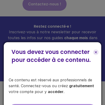
Contactez-nous !
Restez connecté·e !
Inscrivez-vous à notre newsletter pour recevoir
toutes les infos sur nos guides
chaque mois
dans
votre boîte mail.
Vous devez vous connecter
pour accéder à ce contenu.
En cliquant sur "s'inscrire", vous acceptez de recevoir notre newsletter.
Plus d'informations sur l'usage de vos données
ici
.
Ce contenu est réservé aux professionnels de
santé. Connectez-vous ou créez
gratuitement
votre compte pour y
accéder
.