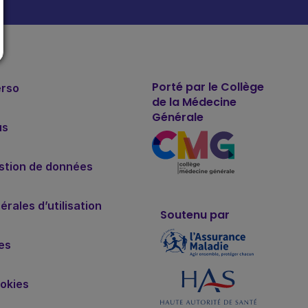
Porté par le Collège
erso
de la Médecine
Générale
us
estion de données
rales d’utilisation
Soutenu par
es
okies