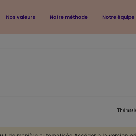
Navigation
Nos valeurs
Notre méthode
Notre équipe
principale
Thémati
duit de manière automatisée.
Accéder à la version ori