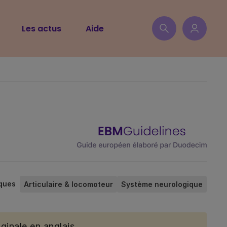
Les actus
Aide
ques
Articulaire & locomoteur
Système neurologique
ginale en anglais.