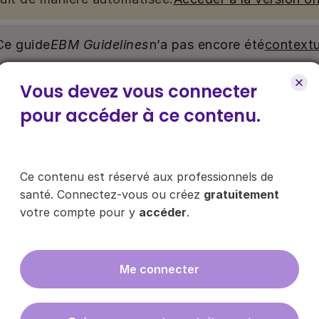
Ce guide
EBM Guidelines
n’a pas encore été
contextu
Vous devez vous connecter
nu. Ce contenu est réservé aux médecins généralistes e
e pour y accéder, via le bouton « Se connecter/s’inscrire
pour accéder à ce contenu.
ce contenu ?
Ce contenu est réservé aux professionnels de
santé. Connectez-vous ou créez
gratuitement
votre compte pour y
accéder
.
es les infos sur nos guides
Me connecter
En cliquant sur "s'inscrire", vous acce
données
ici
.