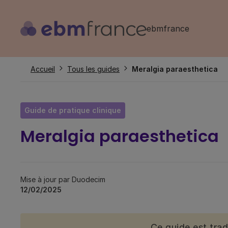
Aller
au
ebmfrance
contenu
principal
Fil
Accueil
Tous les guides
Meralgia paraesthetica
d'Ariane
Guide de pratique clinique
Meralgia paraesthetica
Mise à jour par Duodecim
12/02/2025
Ce guide est tra