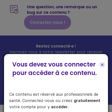
Une question, une remarque ou un
bug sur ce contenu ?
Contactez-nous !
Restez connecté·e !
Inscrivez-vous à notre newsletter pour recevoir
toutes les infos sur nos guides
chaque mois
dans
Vous devez vous connecter
votre boîte mail.
pour accéder à ce contenu.
En cliquant sur "s'inscrire", vous acceptez de recevoir notre newsletter.
Ce contenu est réservé aux professionnels de
Plus d'informations sur l'usage de vos données
ici
.
santé. Connectez-vous ou créez
gratuitement
votre compte pour y
accéder
.