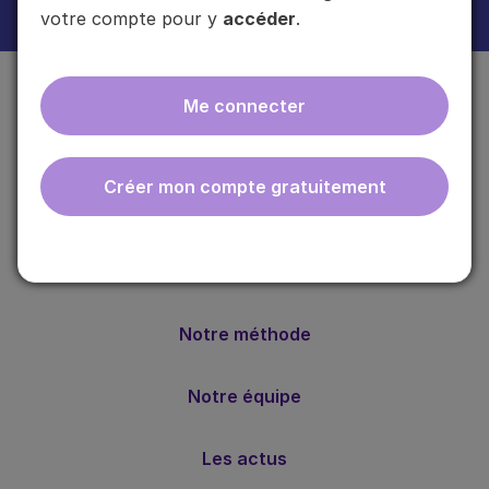
Plus d'informations sur l'usage de vos données
ici
.
votre compte pour y
accéder
.
Me connecter
Créer mon compte gratuitement
ebmfrance est une base de connaissances médicales
gratuite adaptée à la pratique de la médecine générale.
Nos valeurs
Notre méthode
Notre équipe
Les actus