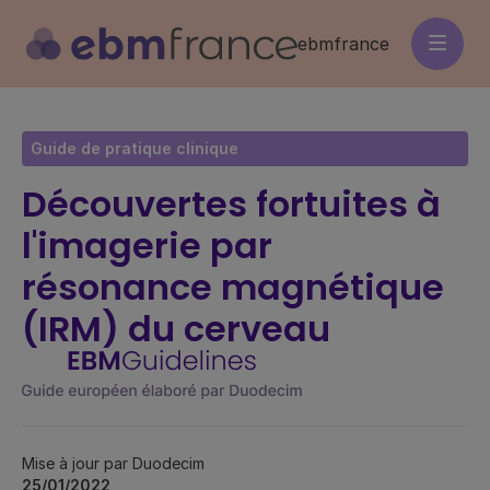
Aller
au
ebmfrance
contenu
principal
Guide de pratique clinique
Découvertes fortuites à
l'imagerie par
résonance magnétique
(IRM) du cerveau
Mise à jour par Duodecim
25/01/2022