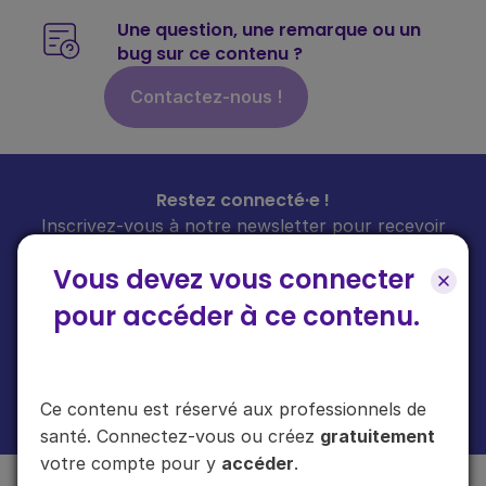
Une question, une remarque ou un
bug sur ce contenu ?
Contactez-nous !
Restez connecté·e !
Inscrivez-vous à notre newsletter pour recevoir
toutes les infos sur nos guides
chaque mois
dans
Vous devez vous connecter
votre boîte mail.
pour accéder à ce contenu.
En cliquant sur "s'inscrire", vous acceptez de recevoir notre newsletter.
Ce contenu est réservé aux professionnels de
Plus d'informations sur l'usage de vos données
ici
.
santé. Connectez-vous ou créez
gratuitement
votre compte pour y
accéder
.