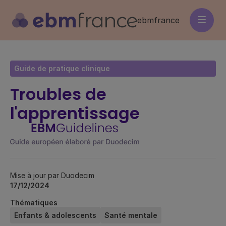
Aller
au
ebmfrance
contenu
principal
Guide de pratique clinique
Troubles de
l'apprentissage
Mise à jour par Duodecim
17/12/2024
Thématiques
Enfants & adolescents
Santé mentale