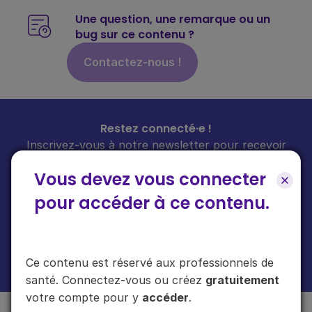
Une question, une remarque ou un
bug sur ce contenu ?
Contactez-nous !
Restez connecté·e !
Inscrivez-vous à notre newsletter pour recevoir
toutes les infos sur nos guides
chaque mois
dans
Vous devez vous connecter
votre boîte mail.
pour accéder à ce contenu.
En cliquant sur "s'inscrire", vous acceptez de recevoir notre newsletter.
Ce contenu est réservé aux professionnels de
Plus d'informations sur l'usage de vos données
ici
.
santé. Connectez-vous ou créez
gratuitement
votre compte pour y
accéder
.