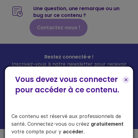
Une question, une remarque ou un
bug sur ce contenu ?
Contactez-nous !
Restez connecté·e !
Inscrivez-vous à notre newsletter pour recevoir
toutes les infos sur nos guides
chaque mois
dans
Vous devez vous connecter
votre boîte mail.
pour accéder à ce contenu.
En cliquant sur "s'inscrire", vous acceptez de recevoir notre newsletter.
Ce contenu est réservé aux professionnels de
Plus d'informations sur l'usage de vos données
ici
.
santé. Connectez-vous ou créez
gratuitement
votre compte pour y
accéder
.