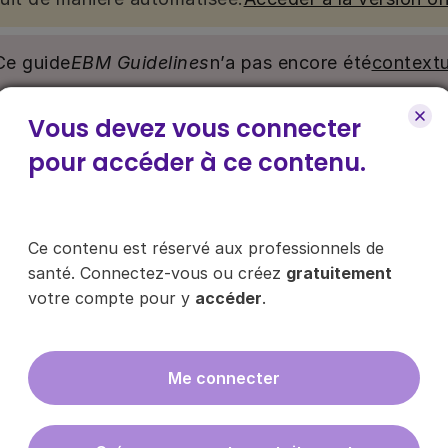
Ce guide
EBM Guidelines
n’a pas encore été
contextu
Vous devez vous connecter
nu. Ce contenu est réservé aux médecins généralistes e
e pour y accéder, via le bouton « Se connecter/s’inscrire
pour accéder à ce contenu.
ce contenu ?
Ce contenu est réservé aux professionnels de
santé. Connectez-vous ou créez
gratuitement
votre compte pour y
accéder
.
es les infos sur nos guides
Me connecter
En cliquant sur "s'inscrire", vous acce
données
ici
.