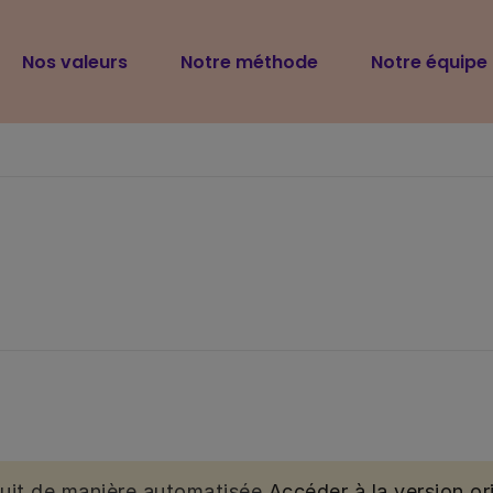
Navigation
Nos valeurs
Notre méthode
Notre équipe
principale
duit de manière automatisée.
Accéder à la version ori