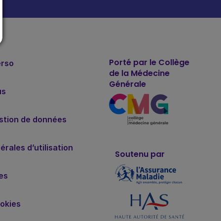
Porté par le Collège
erso
de la Médecine
Générale
us
estion de données
rales d’utilisation
Soutenu par
es
okies