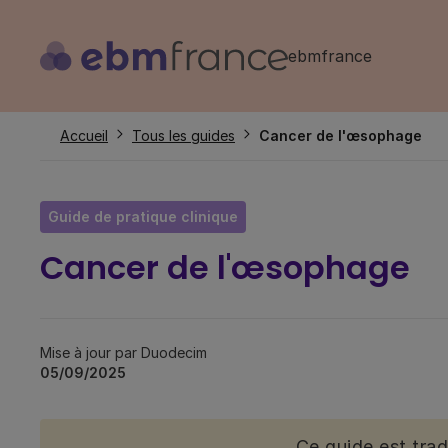
Aller
au
ebmfrance
contenu
principal
Fil
Accueil
Tous les guides
Cancer de l'œsophage
d'Ariane
Guide de pratique clinique
Cancer de l'œsophage
Mise à jour par Duodecim
05/09/2025
Ce guide est tra