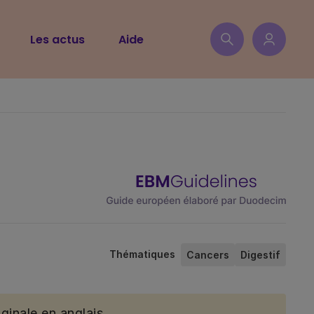
Les actus
Aide
Thématiques
Cancers
Digestif
ginale en anglais.