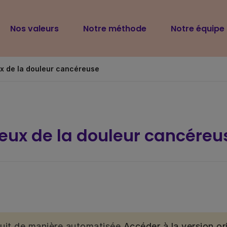
Navigation
Nos valeurs
Notre méthode
Notre équipe
principale
 de la douleur cancéreuse
ux de la douleur cancéreu
duit de manière automatisée.
Accéder à la version ori