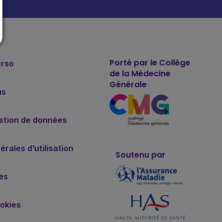
Porté par le Collège
erso
de la Médecine
Générale
us
estion de données
rales d’utilisation
Soutenu par
es
okies