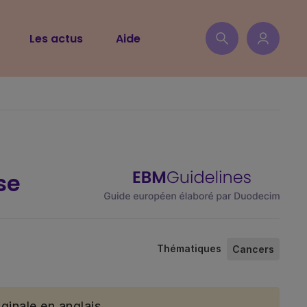
Les actus
Aide
se
Thématiques
Cancers
ginale en anglais.