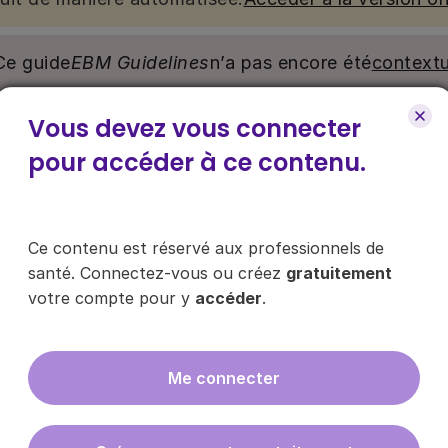
Ce guide
EBM Guidelines
n’a pas encore été
contextu
Vous devez vous connecter
nu. Ce contenu est réservé aux médecins généralistes e
e pour y accéder, via le bouton « Se connecter/s’inscrire
pour accéder à ce contenu.
ce contenu ?
Ce contenu est réservé aux professionnels de
santé. Connectez-vous ou créez
gratuitement
votre compte pour y
accéder
.
es les infos sur nos guides
Me connecter
En cliquant sur "s'inscrire", vous acce
données
ici
.