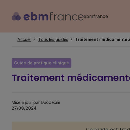
Aller
au
ebmfrance
contenu
principal
Fil
Accueil
Tous les guides
Traitement médicamenteux
d'Ariane
Guide de pratique clinique
Traitement médicamente
Mise à jour par Duodecim
27/08/2024
Ce guide est tra