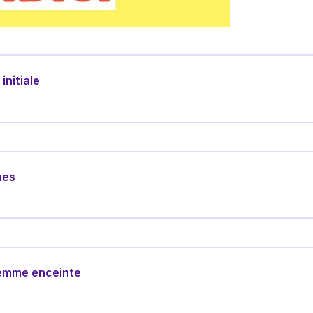
initiale
ues
 femme enceinte