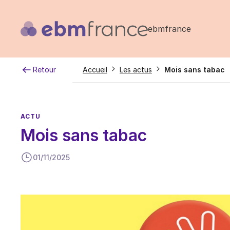
Aller
au
ebmfrance
contenu
principal
Fil
Retour
Accueil
Les actus
Mois sans tabac
d'Ariane
ACTU
Mois sans tabac
01/11/2025
Image