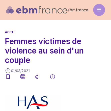
Aller
au
ebmfrance
contenu
principal
ACTU
Femmes victimes de
violence au sein d'un
couple
01/03/2021
Image