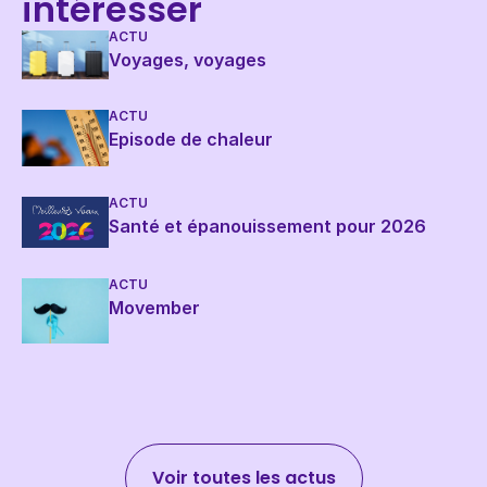
intéresser
ACTU
Voyages, voyages
ACTU
Episode de chaleur
ACTU
Santé et épanouissement pour 2026
ACTU
Movember
Voir toutes les actus