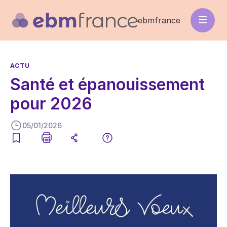
Aller
au
ebmfrance
contenu
principal
ACTU
Santé et épanouissement
pour 2026
05/01/2026
Image