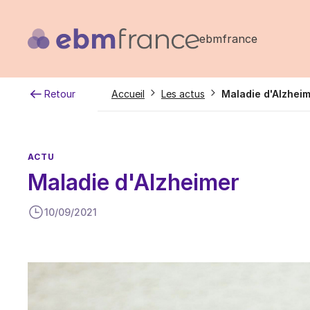
Aller
au
ebmfrance
contenu
principal
Fil
Retour
Accueil
Les actus
Maladie d'Alzhei
d'Ariane
ACTU
Maladie d'Alzheimer
10/09/2021
Image