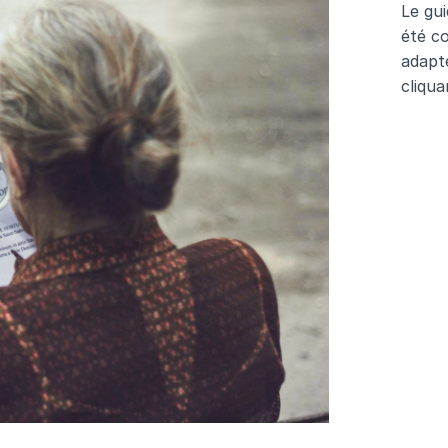
Le gui
été co
adapt
cliqu