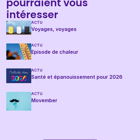
pourraient vous
intéresser
ACTU
Voyages, voyages
ACTU
Episode de chaleur
ACTU
Santé et épanouissement pour 2026
ACTU
Movember