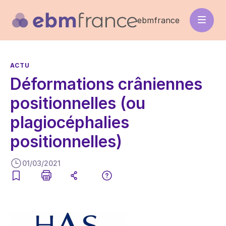
Aller
au
ebmfrance
contenu
principal
ACTU
Déformations crâniennes
positionnelles (ou
plagiocéphalies
positionnelles)
01/03/2021
Image