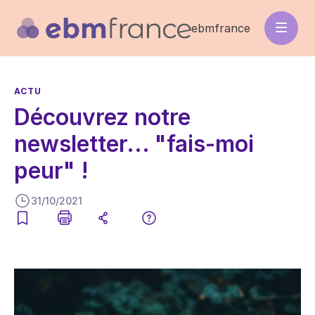
Aller
au
ebmfrance
contenu
principal
ACTU
Découvrez notre
newsletter... "fais-moi
peur" !
31/10/2021
Image