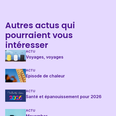
Autres actus qui
pourraient vous
intéresser
ACTU
Voyages, voyages
ACTU
Episode de chaleur
ACTU
Santé et épanouissement pour 2026
ACTU
Movember