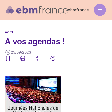
Aller
au
ebmfrance
contenu
principal
ACTU
A vos agendas !
25/09/2023
Image