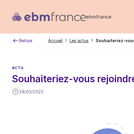
Aller
au
ebmfrance
contenu
principal
Fil
Retour
Accueil
Les actus
Souhaiteriez-vous
d'Ariane
ACTU
Souhaiteriez-vous rejoindre
28/03/2022
Image