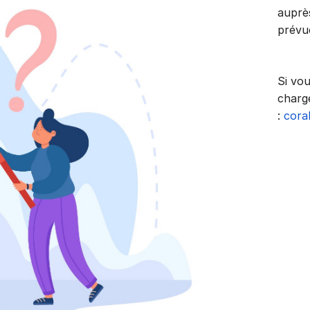
auprès
prévu
Si vo
charg
:
cora