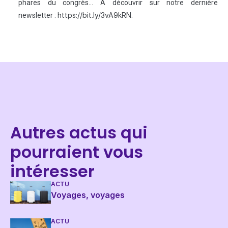
phares du congrès... A découvrir sur notre dernière
https://bit.ly/3vA9kRN​
newsletter :
​.​
Autres actus qui
pourraient vous
intéresser
ACTU
Voyages, voyages
ACTU