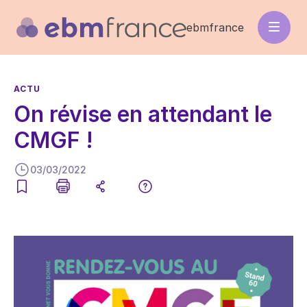
Aller
au
ebmfrance
contenu
principal
ACTU
On révise en attendant le
CMGF !
03/03/2022
Image