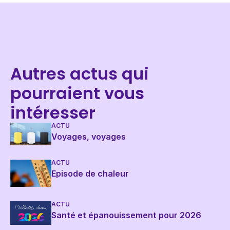
Autres actus qui
pourraient vous
intéresser
ACTU
Voyages, voyages
ACTU
Episode de chaleur
ACTU
Santé et épanouissement pour 2026