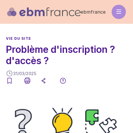
Aller
au
ebmfrance
contenu
principal
VIE DU SITE
Problème d'inscription ?
d'accès ?
31/03/2025
Image