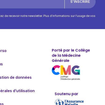
ptez de recevoir notre newsletter. Plus d'informations sur l'usage de vos
Porté par le Collège
erso
de la Médecine
Générale
us
estion de données
rales d’utilisation
Soutenu par
es