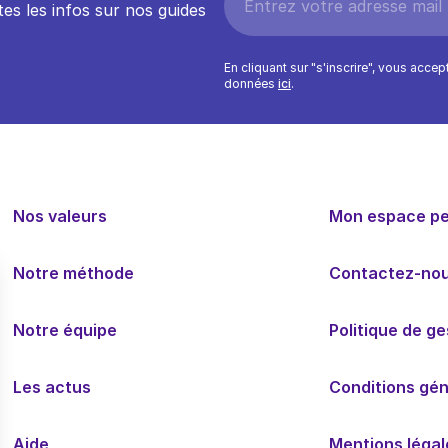
es les infos sur nos guides
En cliquant sur "s'inscrire", vous acce
données
ici
.
Nos valeurs
Mon espace p
Notre méthode
Contactez-no
Notre équipe
Politique de g
Les actus
Conditions géné
Aide
Mentions légal