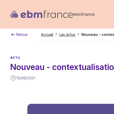
Aller
au
ebmfrance
contenu
principal
Fil
Retour
Accueil
Les actus
Nouveau - contex
d'Ariane
ACTU
Nouveau - contextualisati
15/06/2021
Image