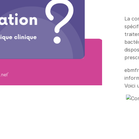
​​​​​​
spécif
trait
bactér
dispos
prescr
ebmfr
inform
Voici