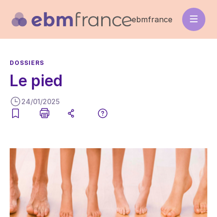
Aller
au
ebmfrance
contenu
principal
DOSSIERS
Le pied
24/01/2025
Image