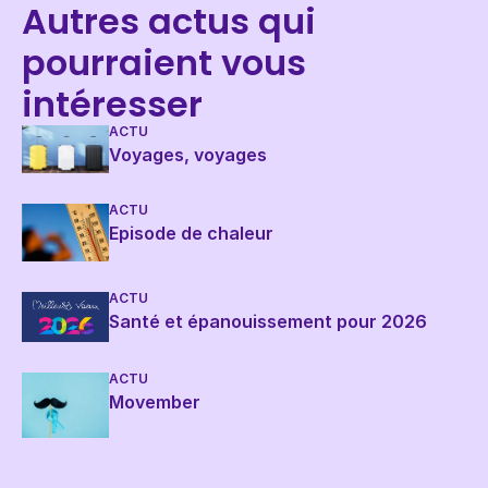
Autres actus qui
pourraient vous
intéresser
ACTU
Voyages, voyages
ACTU
Episode de chaleur
ACTU
Santé et épanouissement pour 2026
ACTU
Movember