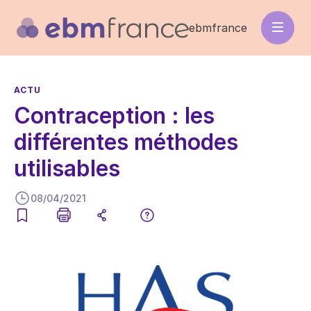
Aller
au
ebmfrance
contenu
principal
ACTU
Contraception : les
différentes méthodes
utilisables
08/04/2021
Image