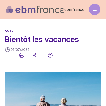
Aller
au
ebmfrance
contenu
principal
ACTU
Bientôt les vacances
05/07/2022
Image