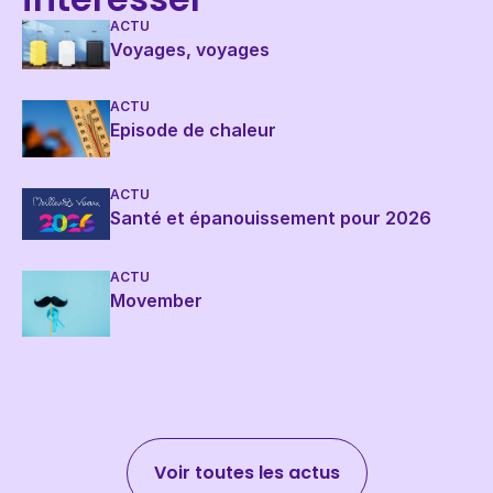
ACTU
Voyages, voyages
ACTU
Episode de chaleur
ACTU
Santé et épanouissement pour 2026
ACTU
Movember
Voir toutes les actus